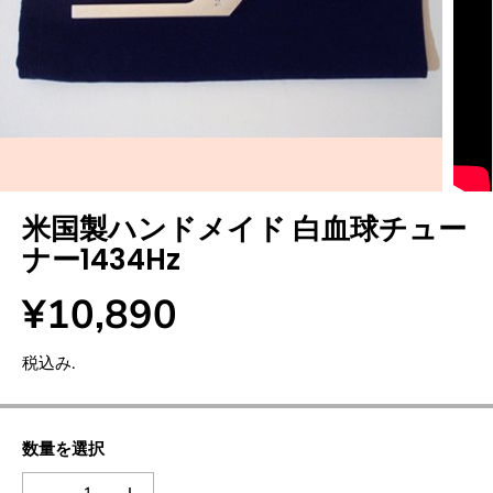
米国製ハンドメイド 白血球チュー
ナー1434Hz
¥10,890
通
常
税込み.
価
格
数量を選択