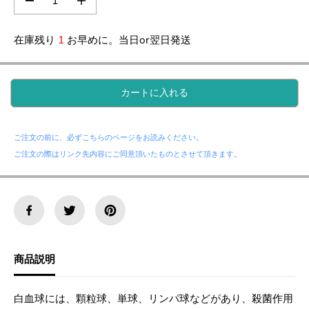
の
の
数
数
量
量
在庫残り
1
お早めに。当日or翌日発送
を
を
減
増
ら
や
す
す
カートに入れる
。
。
米
米
国
国
製
製
ご注文の前に、必ずこちらのページをお読みください。
ハ
ハ
ン
ン
ご注文の際はリンク先内容にご同意頂いたものとさせて頂きます。
ド
ド
メ
メ
イ
イ
ド
ド
白
白
血
血
球
球
チ
チ
商品説明
ュ
ュ
ー
ー
ナ
ナ
白血球には、顆粒球、単球、リンパ球などがあり、
殺菌作用
ー
ー