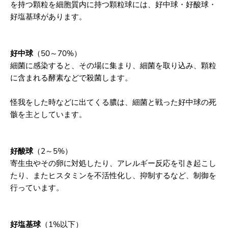
を持つ顆粒を細胞質内に持つ顆粒球には、
好中球・好酸球・
1
1
4
4
好塩基球があります。
3
3
4
4
H
H
z
z
好中球
（50～70%）
細菌に感染すると、その場に集まり、
細菌を取り込み、顆粒
に含まれる酵素などで殺菌します。
怪我をした時などに出てくる膿は、
細菌と戦った好中球の死
骸を主としています。
好酸球
（2～5%）
寄生虫やその卵に対処したり、
アレルギー反応を引き起こし
たり、
またヒスタミンを不活性化し、抑制するなど、
制御を
行っています。
好塩基球
（1%以下）