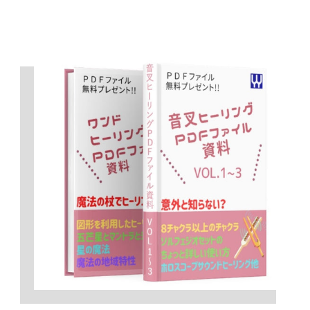
このままでは、マズイ！と思い、自分なりに
規則正しい生活、食事の見直し、笑いなど努
めていましたが、劇的には良くなりませんで
した。
上記の2つのチューナーを使用したところ、
不思議な出来事ですが、
後押しするように急
に良くなりました。
まさに心(心の持ちよう)だったのですね。
音叉が心に響いてゆるめてくれて自分の心に
寄り添えた、本当の自分の気持ちに気づけた
ことが状況を好転してくれたと思っておりま
す。
ありがとう御座いました。