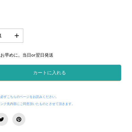
の
数
量
を
お早めに。当日or翌日発送
増
や
す
カートに入れる
。
第
１
チ
ャ
、必ずこちらのページをお読みください。
ク
リンク先内容にご同意頂いたものとさせて頂きます。
ラ
に
対
応
・