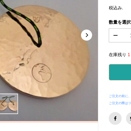
常
税込み.
価
格
数量を選択
の
数
量
を
在庫残り
1
減
ら
す
。
第
１
チ
ャ
ご注文の前に
ク
ご注文の際は
ラ
に
対
応
・