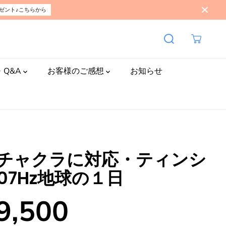
¥49,500
ゼント♪こちらから
カートに入れる
CLOSE
通
常
価
格
・Q&A
お客様のご感想
お知らせ
チャクラに対応・ティンシ
107Hz地球の１日
9,500