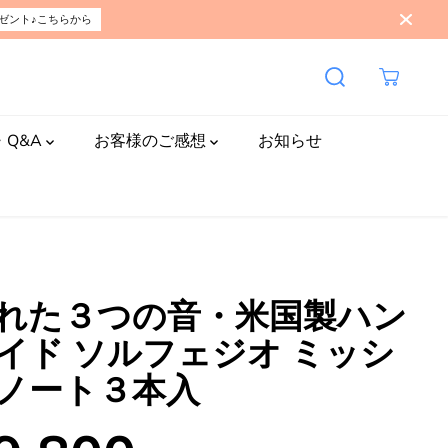
ゼント♪こちらから
¥19,800
カートに入れる
CLOSE
通
常
価
格
・Q&A
お客様のご感想
お知らせ
れた３つの音・米国製ハン
イド ソルフェジオ ミッシ
ノート３本入