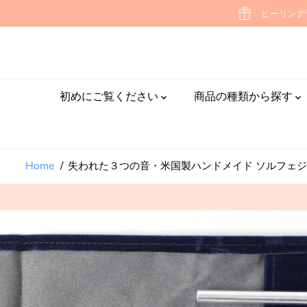
失われた３つの音・米国製
ヒーリング
本文へスキップ
ハンドメイド ソルフェジオ
ミッシングノート３本入
初めにご覧ください
商品の種類から探す
Home
失われた３つの音・米国製ハンドメイド ソルフェジ
製品情報へスキッ
プする