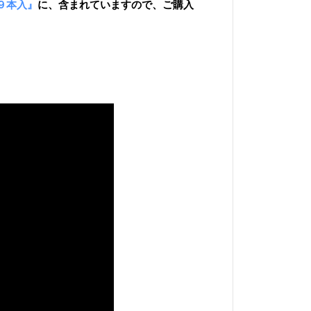
９本入』
に、含まれていますので、ご購入
本
入