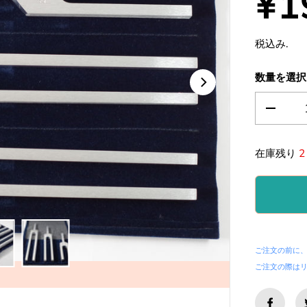
¥1
通
常
税込み.
価
格
数量を選択
の
数
量
を
在庫残り
2
減
ら
す
。
失
わ
れ
た
ご注文の前に
３
ご注文の際は
つ
の
音