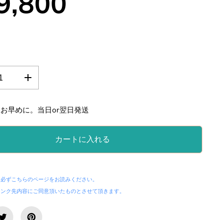
9,800
の
数
量
を
お早めに。当日or翌日発送
増
や
す
カートに入れる
。
失
わ
れ
た
、必ずこちらのページをお読みください。
３
リンク先内容にご同意頂いたものとさせて頂きます。
つ
の
音