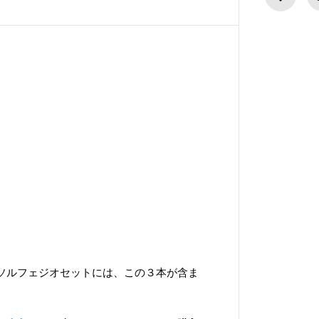
・
米
国
製
ハ
ン
ド
メ
イ
ド
ソ
ル
フ
ェ
ジ
オ
ミ
ッ
シ
ン
グ
ソルフェジオセットには、
この３本が含ま
ノ
ー
ト
３