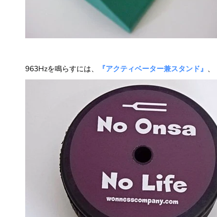
963Hz
を鳴らすには、
『アクティベーター兼スタンド』
、