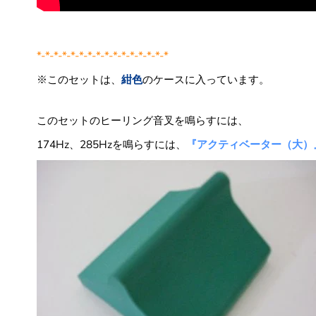
*-*-*-*-*-*-*-*-*-*-*-*-*-*-*-*
※このセットは、
紺色
のケースに入っています。
このセットのヒーリング音叉を鳴らすには、
174Hz、285Hzを鳴らすには、
『アクティベーター（大）