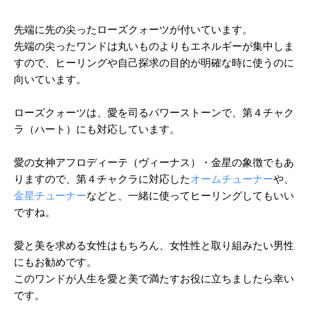
ワ
ワ
ン
ン
先端に先の尖ったローズクォーツが付いています。
ド
ド
先端の尖ったワンドは丸いものよりもエネルギーが集中しま
すので、
ヒーリングや自己探求の目的が明確な時に使うのに
向いています。
ローズクォーツは、愛を司るパワーストーンで、
第４チャク
ラ（ハート）にも対応しています。
愛の女神アフロディーテ（ヴィーナス）・金星の象徴でもあ
りますので、
第４チャクラに対応した
オームチューナー
や、
金星チューナー
などと、
一緒に使ってヒーリングしてもいい
ですね。
愛と美を求める女性はもちろん、女性性と取り組みたい男性
にもお勧めです。
このワンドが人生を愛と美で満たすお役に立ちましたら幸い
です。