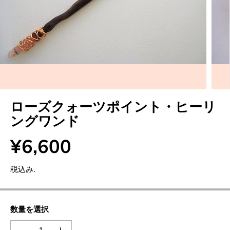
ローズクォーツポイント・ヒーリ
ングワンド
¥6,600
通
常
税込み.
価
格
数量を選択