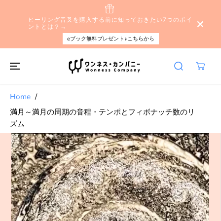
本文へスキップ
ヒーリング音叉を購入する前に知っておきたい7つのポイ
ントとは？→
eブック無料プレゼント♪こちらから
Home
満月～満月の周期の音程・テンポとフィボナッチ数のリ
ズム
製品情報へスキ
ップする