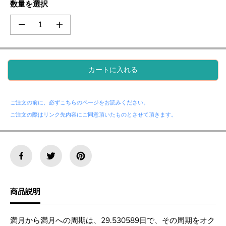
数量を選択
の
の
数
数
量
量
を
を
減
増
カートに入れる
ら
や
す
す
。
。
満
満
ご注文の前に、必ずこちらのページをお読みください。
月
月
ご注文の際はリンク先内容にご同意頂いたものとさせて頂きます。
～
～
満
満
月
月
の
の
周
周
期
期
の
の
音
音
商品説明
程
程
・
・
テ
テ
ン
ン
満月から満月への周期は、29.530589日で、その周期をオク