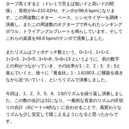
ポ
ポ
ターブ高くすると（ドレミで言えば低いドと高いドの関
と
と
係）、音程がA=210.42Hz、テンポが98.6 bpmになりま
フ
フ
ィ
ィ
す。この周波数にギター、ベース、シンセサイザーを調律・
ボ
ボ
演奏し、またこの周波数のオクターブで作られたシンギング
ナ
ナ
ボウル、トライアングルプレートも鳴らしています。そして
ッ
ッ
チ
チ
これらの楽器を98.6 bpmのテンポで演奏しました。
数
数
の
の
またリズムはフィボナッチ数という、0+1=1 , 1+1=2 ,
リ
リ
ズ
ズ
1+2=3 , 2+3=5 , 3+5=8 , 5+8=13 というように、前の数字
ム
ム
との和がつながっていき、その比率が1：2、2：3、3：5と
進んでいくと、徐々に『黄金比』1：1.61803…に螺旋を描き
ながら近づいていく、というリズムで演奏しました。
今回は、1、2、3、5、8、13のリズムを繰り返し演奏しまし
た。この数の合計は32になり、一般的な音楽のリズムの区切
りの合計（8ビート×4的な）に合わせることで、風変わりな
リズムも少し安定して聴こえるようになると思ったからで
す。