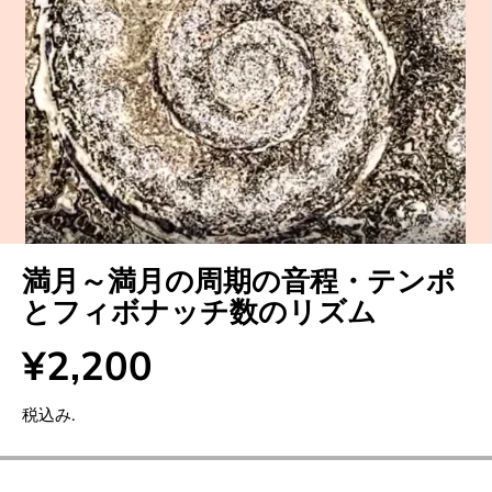
満月～満月の周期の音程・テンポ
とフィボナッチ数のリズム
¥2,200
通
常
税込み.
価
格