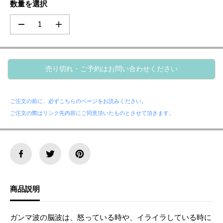
数量を選択
ご
予
の
の
約
数
数
は
量
量
を
を
お
減
増
問
売り切れ・ご予約はお問い合わせください
ら
や
い
す
す
。
。
合
直
直
ご注文の前に、必ずこちらのページをお読みください。
わ
感
感
ご注文の際はリンク先内容にご同意頂いたものとさせて頂きます。
せ
の
の
脳
脳
く
波
波
だ
・
・
さ
米
米
国
国
い
製
製
ハ
ハ
商品説明
ン
ン
ド
ド
メ
メ
イ
イ
ガンマ波の脳波は、怒っている時や、
イライラしている時に