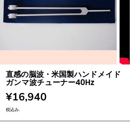
直感の脳波・米国製ハンドメイド
ガンマ波チューナー40Hz
¥16,940
通
売
常
り
税込み.
価
切
格
れ
・