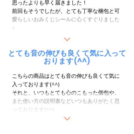
思ったよりも早く届きました！
前回もそうでしたが、とても丁寧な梱包と可
愛らしいおみくじシー
ルに心くすぐりました
♪
ふら〜っと導かれるようにサイトを拝見して
とても音の伸びも良くて気に入って
いましたら、
おります(^^)
直感の脳波・米国製ハンドメイド ガンマ波チ
ューナー40Hzが目に飛び込んできました。
こちらの商品はとても音の伸びも良くて気に
心地の良い低い振動音が、私のざわついた心
入っております(^^)
と頭にとても良いです
。
それと、いつもとても心のこもった
個包や、
ありがとうございました！
また使い方の説明書などいつもありがたく思
（C様）
っております(^^)
感謝です！