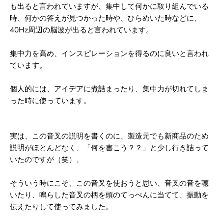
ド
ド
も出ると言われていますが、
集中して何かに取り組んでいる
ガ
ガ
時、何かの答えが見つかった時や、
ひらめいた時などに、
ン
ン
マ
マ
40Hz周辺の脳波が出ると言われています。
波
波
チ
チ
集中力を高め、インスピレーションを得るのに良いと言われ
ュ
ュ
ー
ー
ています。
ナ
ナ
ー
ー
個人的には、アイデアに煮詰まったり、
集中力が切れてしま
4
4
0
0
った時に使っています。
H
H
z
z
実は、この音叉の説明を書くのに、
製造元でも新商品のため
説明がほとんどなく、
「何を書こう？？」と少し行き詰って
いたのですが（笑）、
そういう時にこそ、この音叉を使おうと思い、
音叉の音を聴
いたり、鳴らした音叉の柄を頭のてっぺんに当てて、
振動を
伝えたりして使ってみました。