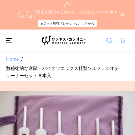
本文へスキップ
ヒーリング音叉を購入する前に知っておきたい7つのポイ
ントとは？→
eブック無料プレゼント♪こちらから
Home
数秘術的な音階・バイオソニックス社製ソルフェジオチ
ューナーセット６本入
製品情報へスキ
ップする