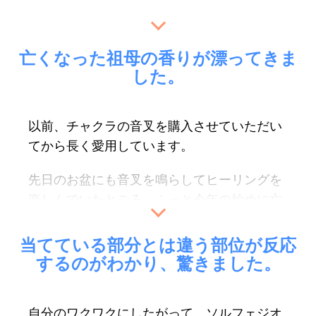
とても丁寧な梱包で手書きメッセージも書か
れていて、胸があたたかくなりました。
亡くなった祖母の香りが漂ってきま
チューナーの響きも良くて感動しました。
した。
資料とかはダウンロードできるようなので、
勉強して正しく使って、家族や友人も癒せる
ようになりたいです。
以前、チャクラの音叉を購入させていただい
てから長く愛用しています。
（Deco様）
先日のお盆にも音叉を鳴らしてヒーリングを
楽しんでいたところ、ふっと今年の始めに亡
くなった祖母の香りが漂ってきました。
当てている部分とは違う部位が反応
こんなことは初めてでしたが、あぁ、お盆だ
するのがわかり、驚きました。
から帰ってきたんだな、と温かい気持ちにな
りました。
自分のワクワクにしたがって、ソルフェジオ