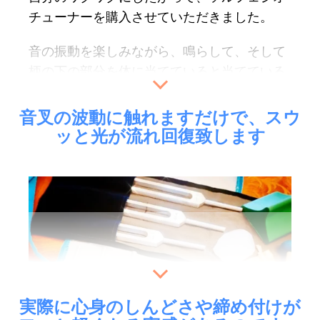
そして、祖母が帰ってきたことに気づけた自
チューナーを購入させていただきました。
分にも嬉しくなりました。
音の振動を楽しみながら、鳴らして、そして
音叉でチャクラを整えていたおかげだと思い
柄の下の部分を体に当てていると当てている
ます。
部分とは違う部位が反応するのがわかり、驚
きました。
音叉の波動に触れますだけで、スウ
素敵なお品物を届けて頂き、本当にありがと
ッと光が流れ回復致します
うございました！
その部分へまたチューナーの柄の下の部分を
当てると今度はまた別の部分が反応し、飽き
（T.A.様）
ずにアッという間に時間が経ってしまいまし
た。
毎日とはいかないのですが、体のメンテナン
ス的にも使わせていただいています。
（いまとことこ様）
実際に心身のしんどさや締め付けが