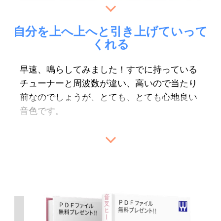
感じがします。
ります。
実際に心身のしんどさや締め付けがフッと軽
くなる実感があるのです。
自分を上へ上へと引き上げていって
音叉の波動に触れますだけで、スウッと光が
くれる
身体に清涼感のある気？が流れるのがわかる
流れ回復致しますので、旅行や出張などには
体質というのも影響しているかもしれませ
必ず持って行きます。
早速、鳴らしてみました！すでに持っている
ん。
チューナーと
周波数が違い、高いので当たり
音叉ヒーリング初心者です。
又、空間を浄化し整えたり、瞑想やヒーリン
前なのでしょうが、
とても、とても心地良い
つい先日ワンネスカンパニー様から送ってい
以前より528Hzチューナーだけでも購入した
グにも深い恩恵を与えてくださいますし、高
音色です。
ただいた
ソルフェジオセットですが、鳴らし
ほうがよいと、
施術院からアドバイスを受け
次元の領域にもアクセスしやすいです。
て聴いているうちに、
あれ？今まで聴いてい
ていたのですが今になってしまい、
もっと早
意識というのでしょうか？自分を上へ上へと
た音楽ってこんなに色んな音に溢れていたっ
くに求めていたら気持ちの向き方等、良い変
聖なる純粋な領域や、心身の奥深くへ響き届
引き上げていって
くれる様な・・(笑)音色で
け？
という経験をしました。
化があったように思います。
くものですから、私たちの手に渡るまでのス
す。
トーリーもとても大事なものだと思います。
音叉ってとっても純粋な音を出すから、
その
手元にあるクリスタルチューナーと一緒に調
商品を包装された至る所に感謝の言葉が書い
ように感じるのかもしれませんね。
整を楽しんでいます。
ワンネスカンパニー様からの小包は白く柔ら
てありました。
今後とも宜しくお願いいたします。
かな真綿のような光に包まれて届きました。