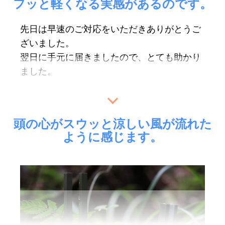
フッと軽くなる実感があるのです。
先日は早速のご対応をいただきありがとうご
ざいました。
翌日に手元に届きましたので、とても助かり
ワンネスカンパニー様にはとても丁寧で氣持
ました。
ちの良いご対応をいただき、今もその余韻が
残るほどです。
また多くの資料をいただき、しかも知りた
い！と思っていた内容でしたから、
驚きと嬉
音叉は瞑想前やお客様へヒーリングを受けて
頭の心がスウッと涼しい風が流れた
しい気持ちでいっぱいです。
いただく前、又、ヒーリングコンサートなど
ように感じます。
梱包も可愛くて家族と「かわいいね、いい
でも使わせていただいております。
ね」と喜んでおりました。
わたくし自身の身体の調子が優れない時や、
自身と家族のための調整用として使っていま
特定の痛みがある時、お食事した後の消化不
す。
良、長時間の移動で周波数が乱れていて自己
音が心地よく、いろんなものが解かれていく
ヒーリングに至れないときなどは、音叉に頼