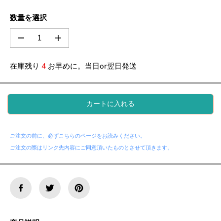
数量を選択
の
の
数
数
量
量
在庫残り
4
お早めに。当日or翌日発送
を
を
減
増
ら
や
す
す
カートに入れる
。
。
数
数
秘
秘
術
術
ご注文の前に、必ずこちらのページをお読みください。
的
的
な
な
ご注文の際はリンク先内容にご同意頂いたものとさせて頂きます。
音
音
階
階
・
・
バ
バ
イ
イ
オ
オ
ソ
ソ
ニ
ニ