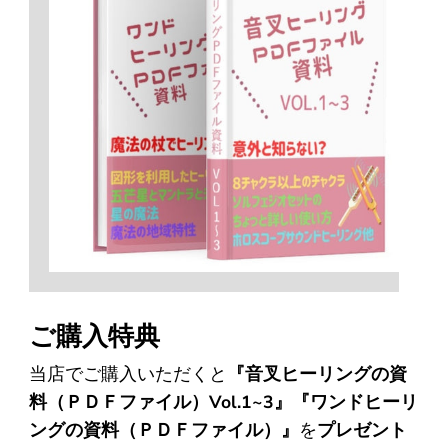
まだヒーリングってどういうの？という初心
届く前も、お玄関がキラキラと光り、あ、何
こちらこそ ご縁をいただきありがとうござ
者ですが、
ソルフェジオの6本を順番に鳴ら
（匿名希望）
か幸福なものがやってくる♪と予感した程、
います！ ですよ。
して聞いていると、
聞き終わった後には頭の
愛や光を込めてお贈りくださったことを感じ
心がスウッと涼しい風が流れたように感じま
ます。
まだまだ気になるチューナーがありますの
す。
で、
どうぞよろしくお願い致します。
ワンネスカンパニーさまからのご縁で素晴ら
私はとにかく雑多な環境音が苦手で、
ストレ
しい音叉と出逢えまして心から感謝申し上げ
ありがとうございました。
スフルな日常を送っていますが、
音叉の音を
ます。
聴くのはとっても大好きです。
（Y.M.様）
ありがとうございます^^
人間は時に純粋なものに触れて身体を調律す
大切にします♪
ると言うことが
必要なのかもって思いまし
ご購入特典
た。
今後とも宜しくお願い申し上げます。
当店でご購入いただくと
『音叉ヒーリングの資
今回は近所の山に音叉を連れて行ってあげま
（I 様）
料（ＰＤＦファイル）Vol.1~3』『ワンドヒーリ
した。
ングの資料（ＰＤＦファイル）』
を
プレゼント