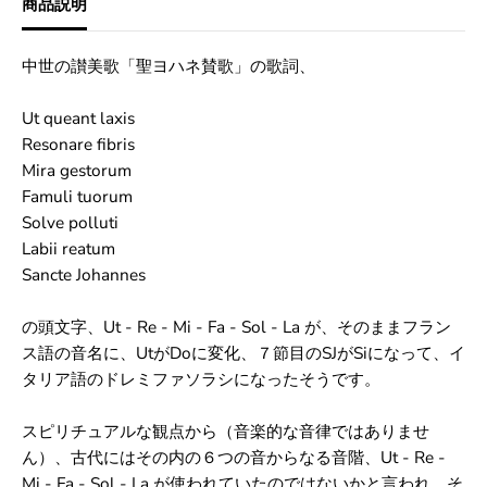
商品説明
ッ
ッ
ク
ク
ス
ス
中世の讃美歌「聖ヨハネ賛歌」の歌詞、
社
社
製
製
ソ
ソ
Ut queant laxis
ル
ル
Resonare fibris
フ
フ
Mira gestorum
ェ
ェ
ジ
ジ
Famuli tuorum
オ
オ
Solve polluti
チ
チ
Labii reatum
ュ
ュ
ー
ー
Sancte Johannes
ナ
ナ
ー
ー
の頭文字、Ut - Re - Mi - Fa - Sol - La が、そのままフラン
セ
セ
ッ
ッ
ス語の音名に、UtがDoに変化、７節目のSJがSiになって、イ
ト
ト
タリア語のドレミファソラシになったそうです。
６
６
本
本
入
入
スピリチュアルな観点から（音楽的な音律ではありませ
ん）、古代にはその内の６つの音からなる音階、Ut - Re -
Mi - Fa - Sol - La が使われていたのではないかと言われ、そ