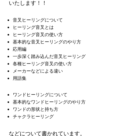
綺麗な清流に音叉を浸したり、コケの中にブ
いたします！！
スッと・・・・・。
音叉ヒーリングについて
自然の中で音叉を鳴らすと、振動が凄く膨ら
ヒーリング音叉とは
んで、
蝉の声や周りの空気と溶け合っていく
ヒーリング音叉の使い方
基本的な音叉ヒーリングのやり方
のを感じます。
応用編
一歩深く踏み込んだ音叉ヒーリング
室内で鳴らすのとは全然違う、ふわっと心が
各種ヒーリング音叉の使い方
音と一緒に、
見渡す限りに広がっていくよう
メーカーなどによる違い
な気がしました。
用語集
楽しかったので、またどこかに連れて行って
ワンドヒーリングについて
基本的なワンドヒーリングのやり方
あげようと思います。
ワンドの形状と持ち方
チャクラヒーリング
（チコ様）
などについて書かれています。