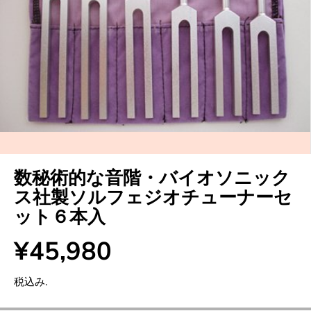
数秘術的な音階・バイオソニック
ス社製ソルフェジオチューナーセ
ット６本入
¥45,980
通
常
税込み.
価
格