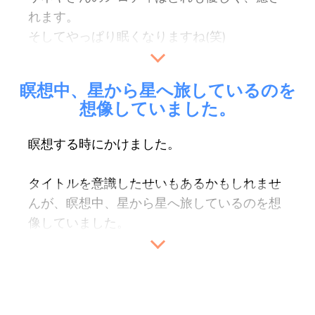
れます。
そしてやっぱり眠くなりますね(笑)
瞑想中に寝ちゃう人多いかもしれないですね
～。
瞑想中、星から星へ旅しているのを
想像していました。
どのCDも良かったので、全部欲しいぐらいで
すけれど、
必要と感じるものは全てやってき
瞑想する時にかけました。
たなという感じです。
タイトルを意識したせいもあるかもしれませ
（H.I.様）
んが、
瞑想中、星から星へ旅しているのを想
像していました。
おかげでとても楽しい瞑想ができました。
（S.O.様）