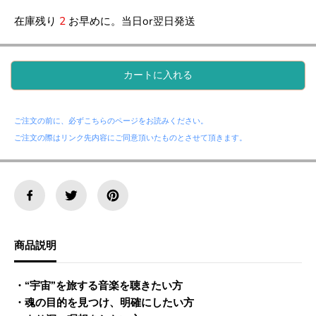
量
量
在庫残り
2
お早めに。当日or翌日発送
を
を
減
増
ら
や
す
す
カートに入れる
。
。
S
S
t
t
a
a
ご注文の前に、必ずこちらのページをお読みください。
r
r
J
J
ご注文の際はリンク先内容にご同意頂いたものとさせて頂きます。
o
o
u
u
r
r
n
n
e
e
y
y
s
s
星
星
商品説明
へ
へ
の
の
旅
旅
・“宇宙”を旅する音楽を聴きたい方
路
路
・魂の目的を見つけ、明確にしたい方