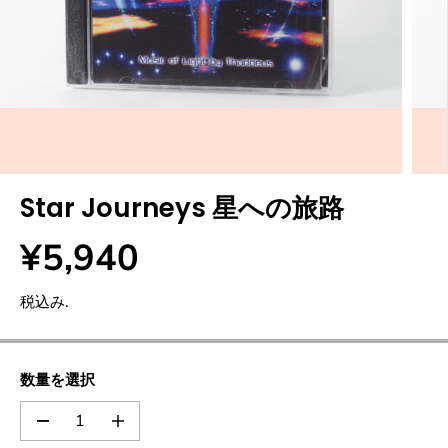
Star Journeys 星への旅路
¥5,940
通
常
税込み.
価
格
数量を選択
の
の
数
数