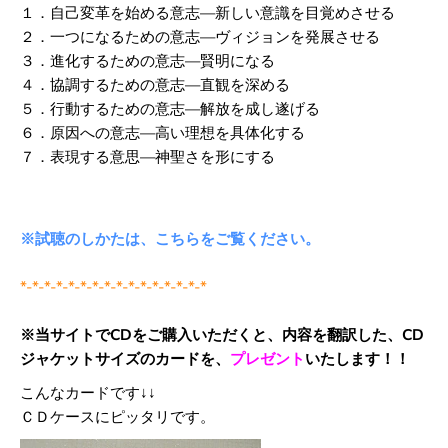
１．自己変革を始める意志―新しい意識を目覚めさせる
２．一つになるための意志―ヴィジョンを発展させる
３．進化するための意志―賢明になる
４．協調するための意志―直観を深める
５．行動するための意志―解放を成し遂げる
６．原因への意志―高い理想を具体化する
７．表現する意思―神聖さを形にする
※試聴のしかたは、こちらをご覧ください。
*-*-*-*-*-*-*-*-*-*-*-*-*-*-*-*
※当サイトでCDをご購入いただくと、内容を翻訳した、CD
ジャケットサイズのカードを、
プレゼント
いたします！！
こんなカードです↓↓
ＣＤケースにピッタリです。